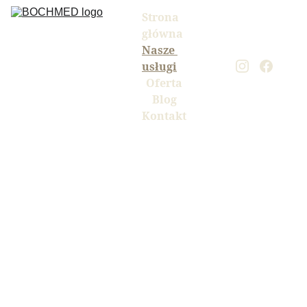
Strona 
główna
Nasze 
usługi
Oferta
Blog
Kontakt
Indywidual
na i 