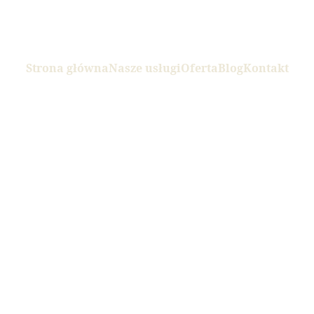
Strona główna
Nasze usługi
Oferta
Blog
Kontakt
Dry Need
igłowani