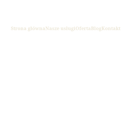
Strona główna
Nasze usługi
Oferta
Blog
Kontakt
CHOROBY I DOLEGLIWOŚCI
6/18/2026
6 min read